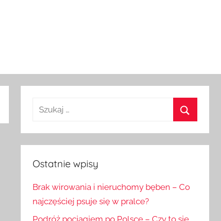
Szukaj:
Szukaj
Ostatnie wpisy
Brak wirowania i nieruchomy bęben – Co
najczęściej psuje się w pralce?
Podróż pociągiem po Polsce – Czy to się