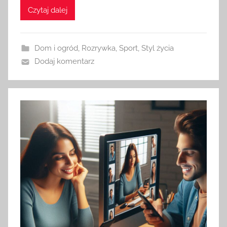
Czytaj dalej
Dom i ogród
,
Rozrywka
,
Sport
,
Styl życia
Dodaj komentarz