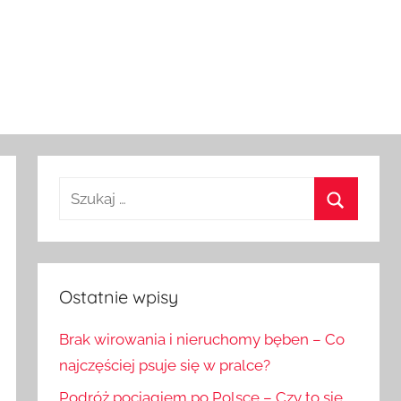
Szukaj:
Szukaj
Ostatnie wpisy
Brak wirowania i nieruchomy bęben – Co
najczęściej psuje się w pralce?
Podróż pociągiem po Polsce – Czy to się