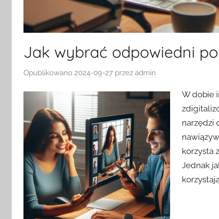
Jak wybrać odpowiedni po
Opublikowano
2024-09-27
przez
admin
W dobie i
zdigitali
narzędzi 
nawiązywa
korzysta 
Jednak ja
korzystaj