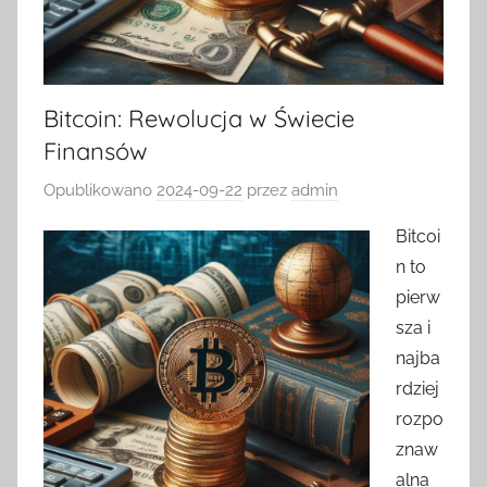
Bitcoin: Rewolucja w Świecie
Finansów
Opublikowano
2024-09-22
przez
admin
Bitcoi
n to
pierw
sza i
najba
rdziej
rozpo
znaw
alna