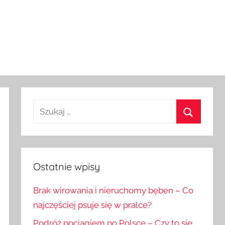
Szukaj:
Szukaj
Ostatnie wpisy
Brak wirowania i nieruchomy bęben – Co
najczęściej psuje się w pralce?
Podróż pociągiem po Polsce – Czy to się